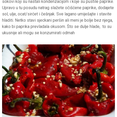
sokovi koji su nastali kondenzacijom i koje su pustile paprike.
Upravo u tu posudu natrag slažete očišćene paprike, dodajete
sol, ulje, ocat/sirćet i češnjak. Sve lagano umiješajte i stavite
hladiti. Netko stavi sjeckani peršin ali meni je bolje bez njega,
kako bi paprika prevladala okusom. Što se dulje hlade, to su
ukusnije ali mogu se konzumirati odmah