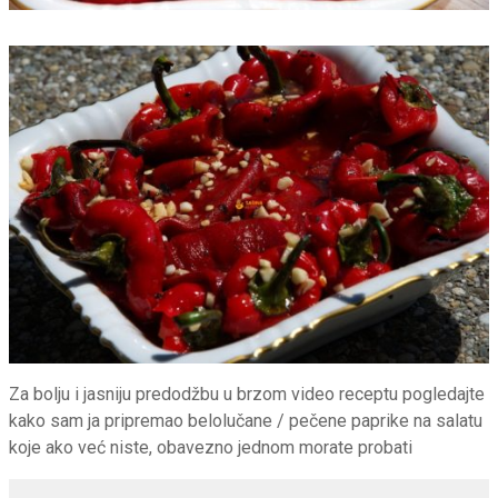
Za bolju i jasniju predodžbu u brzom video receptu pogledajte
kako sam ja pripremao belolučane / pečene paprike na salatu
koje ako već niste, obavezno jednom morate probati