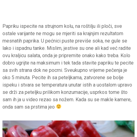
Papriku ispecite na strujnom kolu, na roštilju ili ploči, sve
ostale varijante ne mogu se mjeriti sa krajnjim rezultatom
mesnatih paprika. U pećnici puste previše soka, ne gule se
lako i ispadnu tanke. Mislim, jestive su one ali kad već radite
ovu kraljicu salata, onda je pripremite onako kako treba. Kolo
dobro ugrijte na maksimum i tek tada stavite papriku te pecite
sa svih strana dok ne pocrni. Sveukupno vrijeme pečenja je
oko 5 minuta. Pecite ih sa peteljkama, zatvorene se bolje
ispeku i stvara se temperatura unutar istih a uostalom upravo
se drži za peteljku prilikom konzumacije, usprkos tome što
sam ih ja u video rezao sa nožem. Kada su se makle kamere,
onda sam sa prstima jeo