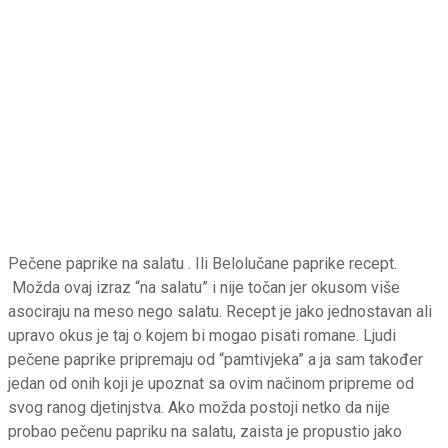
Pečene paprike na salatu . Ili Belolučane paprike recept.
Možda ovaj izraz “na salatu” i nije točan jer okusom više
asociraju na meso nego salatu. Recept je jako jednostavan ali
upravo okus je taj o kojem bi mogao pisati romane. Ljudi
pečene paprike pripremaju od “pamtivjeka” a ja sam također
jedan od onih koji je upoznat sa ovim načinom pripreme od
svog ranog djetinjstva. Ako možda postoji netko da nije
probao pečenu papriku na salatu, zaista je propustio jako