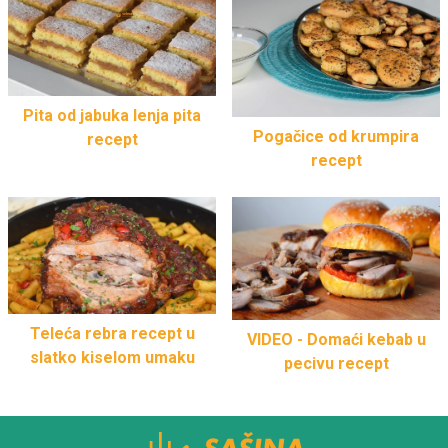
Pita od jabuka lenja pita
Pogačice od krumpira
recept
recept
Teleća rebra recept u
VIDEO - Domaći kebab u
slatko kiselom umaku
pecivu recept