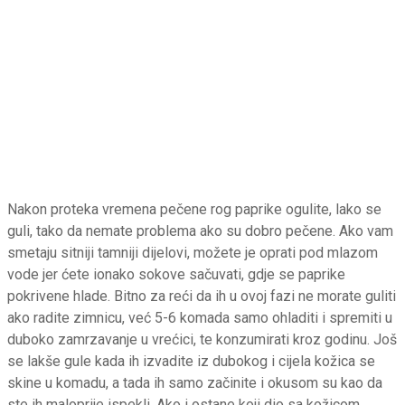
Nakon proteka vremena pečene rog paprike ogulite, lako se
guli, tako da nemate problema ako su dobro pečene. Ako vam
smetaju sitniji tamniji dijelovi, možete je oprati pod mlazom
vode jer ćete ionako sokove sačuvati, gdje se paprike
pokrivene hlade. Bitno za reći da ih u ovoj fazi ne morate guliti
ako radite zimnicu, već 5-6 komada samo ohladiti i spremiti u
duboko zamrzavanje u vrećici, te konzumirati kroz godinu. Još
se lakše gule kada ih izvadite iz dubokog i cijela kožica se
skine u komadu, a tada ih samo začinite i okusom su kao da
ste ih maloprije ispekli. Ako i ostane koji dio sa kožicom,