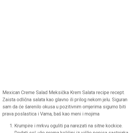
Mexican Creme Salad Meksička Krem Salata recipe recept.
Zaista odlična salata kao glavno ili prilog nekom jelu. Siguran
sam da će šarenilo okusa u pozitivnim omjerima sigurno biti
prava poslastica i Vama, baš kao meni i mojima
Krumpire i mrkvu oguliti pa narezati na sitne kockice.
Dodati sol, ulje prema količini iz višlje popisa sastojaka