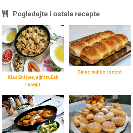
Pogledajte i ostale recepte
Slane buhtle recept
Klasični nedjeljni ručak
recepti