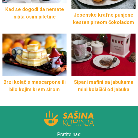
Kad se dogodi da nemate
Jesenske krafne punjene
ništa osim piletine
kesten pireom čokoladom
Brzi kolač s mascarpone ili
Sipani mafini sa jabukama
bilo kojim krem sirom
mini kolačići od jabuka
Pratite nas: