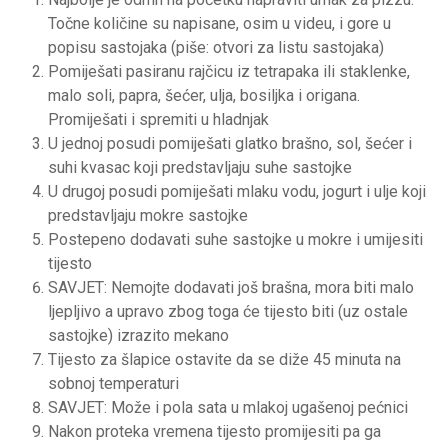
Točne količine su napisane, osim u videu, i gore u
popisu sastojaka (piše: otvori za listu sastojaka)
Pomiješati pasiranu rajčicu iz tetrapaka ili staklenke,
malo soli, papra, šećer, ulja, bosiljka i origana.
Promiješati i spremiti u hladnjak
U jednoj posudi pomiješati glatko brašno, sol, šećer i
suhi kvasac koji predstavljaju suhe sastojke
U drugoj posudi pomiješati mlaku vodu, jogurt i ulje koji
predstavljaju mokre sastojke
Postepeno dodavati suhe sastojke u mokre i umijesiti
tijesto
SAVJET: Nemojte dodavati još brašna, mora biti malo
ljepljivo a upravo zbog toga će tijesto biti (uz ostale
sastojke) izrazito mekano
Tijesto za šlapice ostavite da se diže 45 minuta na
sobnoj temperaturi
SAVJET: Može i pola sata u mlakoj ugašenoj pećnici
Nakon proteka vremena tijesto promijesiti pa ga