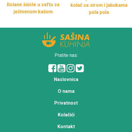
Rolane šnicle u saftu sa
kolač sa sirom i jabukama
ječmenom kašom
pola pola
Pratite nas:
Naslovnica
O nama
Privatnost
Kolačići
Kontakt