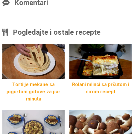
Komentari
Pogledajte i ostale recepte
Tortilje mekane sa
Rolani mlinci sa pršutom i
jogurtom gotove za par
sirom recept
minuta