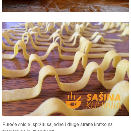
Pureće šnicle ispržiti sa jedne i druge strane kratko na