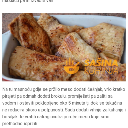
maslacu pa ih izvaditi van
Na tu masnoću gdje se pržilo meso dodati češnjak, vrlo kratko
pirajeti pa odmah dodati brokulu, promiješati pa zaliti sa
vodom i ostaviti poklopljeno oko 5 minuta tj. dok se tekućina
ne reducira skoro u potpunosti. Sada dodati vrhnje za kuhanje i
bosiljak, te vratiti natrag unutra pureće meso koje smo
prethodno ispržili