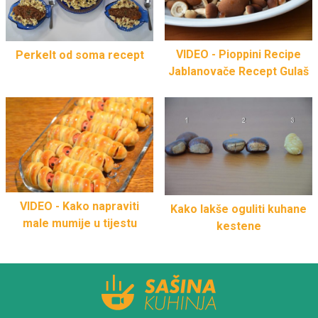
VIDEO - Pioppini Recipe
Perkelt od soma recept
Jablanovače Recept Gulaš
VIDEO - Kako napraviti
Kako lakše oguliti kuhane
male mumije u tijestu
kestene