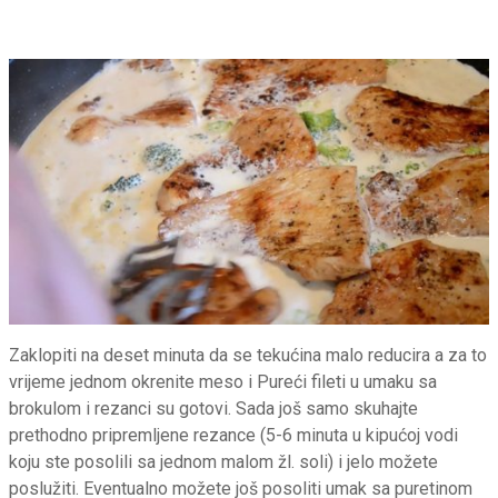
Zaklopiti na deset minuta da se tekućina malo reducira a za to
vrijeme jednom okrenite meso i Pureći fileti u umaku sa
brokulom i rezanci su gotovi. Sada još samo skuhajte
prethodno pripremljene rezance (5-6 minuta u kipućoj vodi
koju ste posolili sa jednom malom žl. soli) i jelo možete
poslužiti. Eventualno možete još posoliti umak sa puretinom