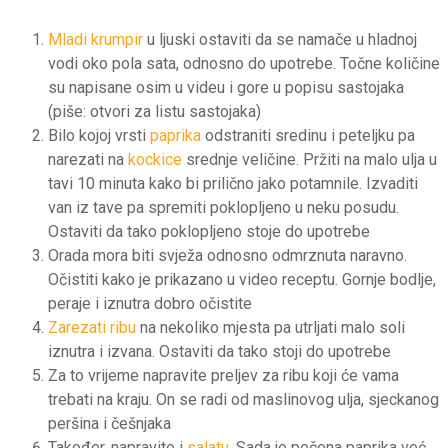
Mladi krumpir
u ljuski ostaviti da se namače u hladnoj
vodi oko pola sata, odnosno do upotrebe. Točne količine
su napisane osim u videu i gore u popisu sastojaka
(piše: otvori za listu sastojaka)
Bilo kojoj vrsti
paprika
odstraniti sredinu i peteljku pa
narezati na
kockice
srednje veličine. Pržiti na malo ulja u
tavi 10 minuta kako bi prilično jako potamnile. Izvaditi
van iz tave pa spremiti poklopljeno u neku posudu.
Ostaviti da tako poklopljeno stoje do upotrebe
Orada mora biti svježa odnosno odmrznuta naravno.
Očistiti kako je prikazano u video receptu. Gornje bodlje,
peraje i iznutra dobro očistite
Zarezati ribu
na nekoliko mjesta pa utrljati malo soli
iznutra i izvana. Ostaviti da tako stoji do upotrebe
Za to vrijeme napravite preljev za ribu koji će vama
trebati na kraju. On se radi od maslinovog ulja, sjeckanog
peršina i češnjaka
Također, napravite i
salatu
. Sada je pečena paprika već