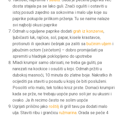
dosta stajala pa se lako guli. Znači oguliti i ostaviti u
istoj posudi zajedno sa sokovima i malo ulje koje su
paprike pokupile prilikom prženja. Tu se naime nalaze
svi najbolji okusi paprike
Odmah u oguljene paprike dodati
grah iz konzerve
,
ljubičasti luk, rajčice, sol, papar, kisele krastavce,
protisnuti ili sjeckani češnjak pa zaliti sa
bučinim uljem
i
jabučnim octom (sirćetom) – dobro promiješati pa
spremiti u hladnjak poklopljeno do upotrebe
Mladi krumpir samo obrisati, ne treba ga guliti, pa
narezati na kockice i osušiti u krpi. Odmah pržiti u
dubokoj masnoći, 10 minuta do zlatne boje. Nakratko ih
ocijediti pa staviti u posudu u kojoj će biti posluženi.
Posoliti vrlo malo, tek toliko kroz prste. Domaći krumpiri
kada se prže, ne trebaju uopće puno soli jer su ukusni i
ovako. Ja ih recimo često ne solim uopće
Ugrijati prilično jako
roštilj
ili grill tavu pa dodati malo
ulja. Staviti ribu i grančicu
ružmarina
. Orada se peče 4