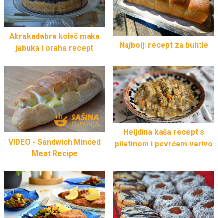
Abrakadabra kolač maka
Najbolji recept za buhtle
jabuka i oraha recept
Heljdina kaša recept s
VIDEO - Sandwich Minced
piletinom i povrćem varivo
Meat Recipe