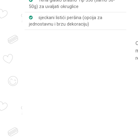
Tena glatko brašno Tip 550 (samo 30-
50g) za uvaljati okruglice
sjeckani listići peršina (opcija za
jednostavnu i brzu dekoraciju)
O
m
r