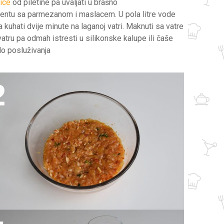
ice
od piletine pa uvaljati u brašno
palentu sa parmezanom i maslacem. U pola litre vode
 kuhati dvije minute na laganoj vatri. Maknuti sa vatre
vatru pa odmah istresti u silikonske kalupe ili čaše
do posluživanja