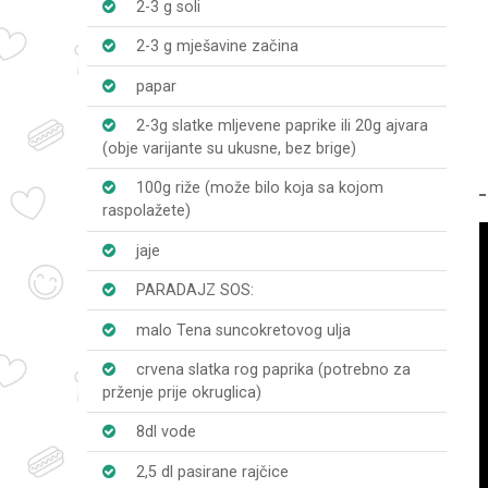
2-3 g soli
2-3 g mješavine začina
papar
2-3g slatke mljevene paprike ili 20g ajvara
(obje varijante su ukusne, bez brige)
100g riže (može bilo koja sa kojom
raspolažete)
jaje
PARADAJZ SOS:
malo Tena suncokretovog ulja
crvena slatka rog paprika (potrebno za
prženje prije okruglica)
8dl vode
2,5 dl pasirane rajčice