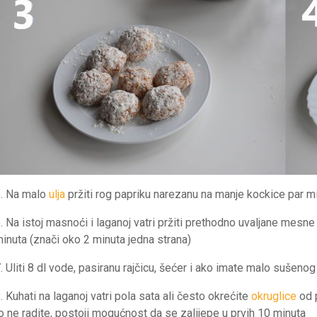
. Na malo
ulja
pržiti rog papriku narezanu na manje kockice par mi
. Na istoj masnoći i laganoj vatri pržiti prethodno uvaljane mesn
inuta (znači oko 2 minuta jedna strana)
. Uliti 8 dl vode, pasiranu rajčicu, šećer i ako imate malo sušeno
. Kuhati na laganoj vatri pola sata ali često okrećite
okruglice
od p
o ne radite, postoji mogućnost da se zalijepe u prvih 10 minuta