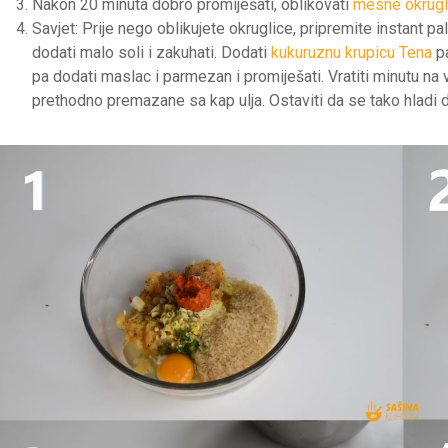
Nakon 20 minuta dobro promiješati, oblikovati
mesne okrugl
Savjet: Prije nego oblikujete okruglice, pripremite instant 
dodati malo soli i zakuhati. Dodati
kukuruznu krupicu Tena
pa
pa dodati maslac i parmezan i promiješati. Vratiti minutu na 
prethodno premazane sa kap ulja. Ostaviti da se tako hladi 