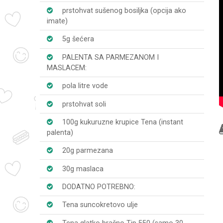
prstohvat sušenog bosiljka (opcija ako
imate)
5g šećera
PALENTA SA PARMEZANOM I
MASLACEM:
pola litre vode
prstohvat soli
100g kukuruzne krupice Tena (instant
palenta)
20g parmezana
30g maslaca
DODATNO POTREBNO:
Tena suncokretovo ulje