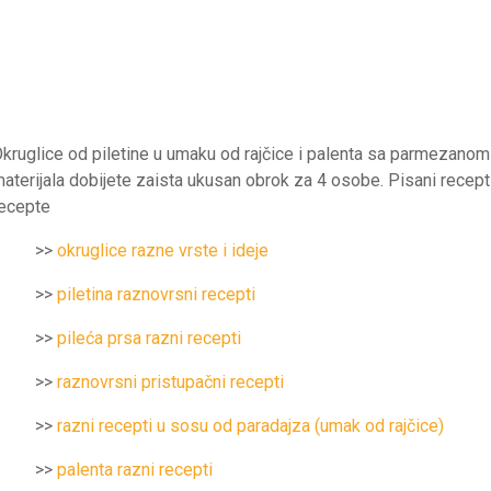
kruglice od piletine u umaku od rajčice i palenta sa parmezanom
aterijala dobijete zaista ukusan obrok za 4 osobe. Pisani recep
ecepte
>>
okruglice razne vrste i ideje
>>
piletina raznovrsni recepti
>>
pileća prsa razni recepti
>>
raznovrsni pristupačni recepti
>>
razni recepti u sosu od paradajza (umak od rajčice)
>>
palenta razni recepti