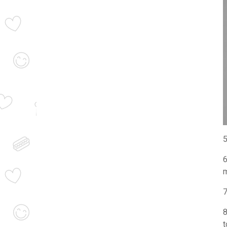
5
6
m
7
8
t