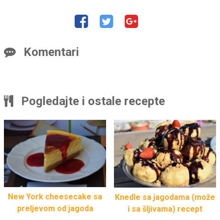
Komentari
Pogledajte i ostale recepte
New York cheesecake sa
Knedle sa jagodama (može
preljevom od jagoda
i sa šljivama) recept