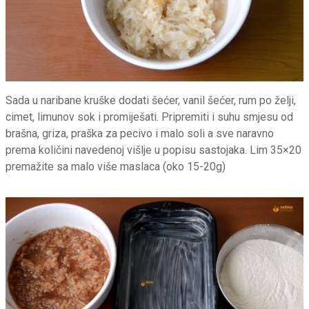
Sada u naribane kruške dodati šećer, vanil šećer, rum po želji,
cimet, limunov sok i promiješati. Pripremiti i suhu smjesu od
brašna, griza, praška za pecivo i malo soli a sve naravno
prema količini navedenoj višlje u popisu sastojaka. Lim 35×20
premažite sa malo više maslaca (oko 15-20g)