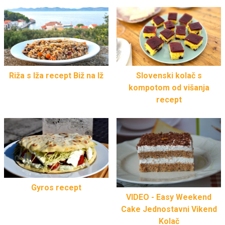
Riža s Iža recept Biž na Iž
Slovenski kolač s
kompotom od višanja
recept
Gyros recept
VIDEO - Easy Weekend
Cake Jednostavni Vikend
Kolač