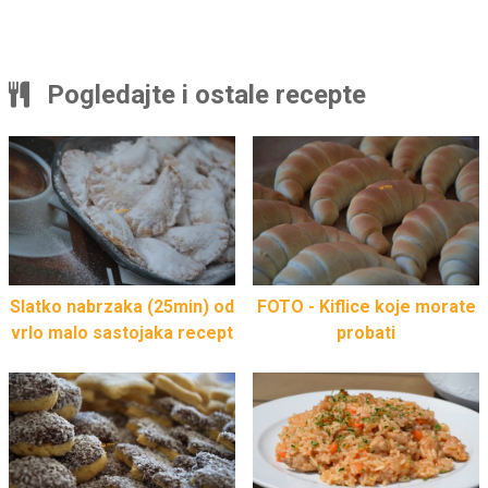
Pogledajte i ostale recepte
Slatko nabrzaka (25min) od
FOTO - Kiflice koje morate
vrlo malo sastojaka recept
probati