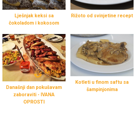
Lješnjak keksi sa
Rižoto od svinjetine recept
čokoladom i kokosom
Kotleti u finom saftu sa
Današnji dan pokušavam
šampinjonima
zaboraviti - IVANA
OPROSTI