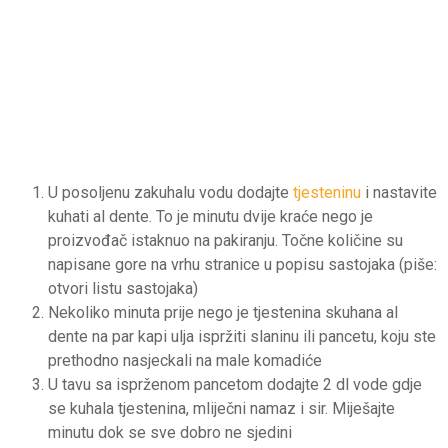
U posoljenu zakuhalu vodu dodajte
tjesteninu
i nastavite
kuhati al dente. To je minutu dvije kraće nego je
proizvođač istaknuo na pakiranju. Točne količine su
napisane gore na vrhu stranice u popisu sastojaka (piše:
otvori listu sastojaka)
Nekoliko minuta prije nego je tjestenina skuhana al
dente na par kapi ulja ispržiti slaninu ili pancetu, koju ste
prethodno nasjeckali na male komadiće
U tavu sa isprženom pancetom dodajte 2 dl vode gdje
se kuhala tjestenina, mliječni namaz i sir. Miješajte
minutu dok se sve dobro ne sjedini