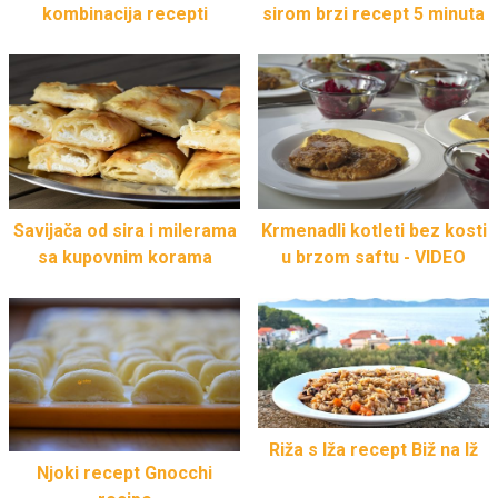
kombinacija recepti
sirom brzi recept 5 minuta
Savijača od sira i milerama
Krmenadli kotleti bez kosti
sa kupovnim korama
u brzom saftu - VIDEO
Riža s Iža recept Biž na Iž
Njoki recept Gnocchi