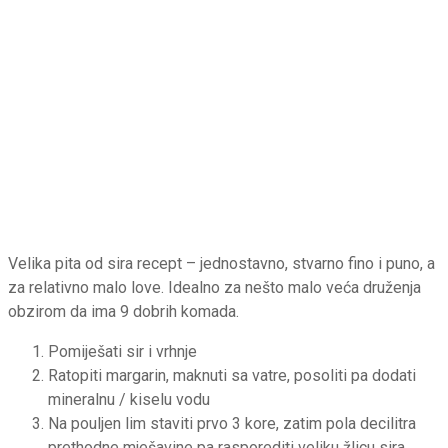
Velika pita od sira recept – jednostavno, stvarno fino i puno, a
za relativno malo love. Idealno za nešto malo veća druženja
obzirom da ima 9 dobrih komada.
Pomiješati sir i vrhnje
Ratopiti margarin, maknuti sa vatre, posoliti pa dodati
mineralnu / kiselu vodu
Na pouljen lim staviti prvo 3 kore, zatim pola decilitra
prethodne mješavine pa rasporediti veliku žlicu sira