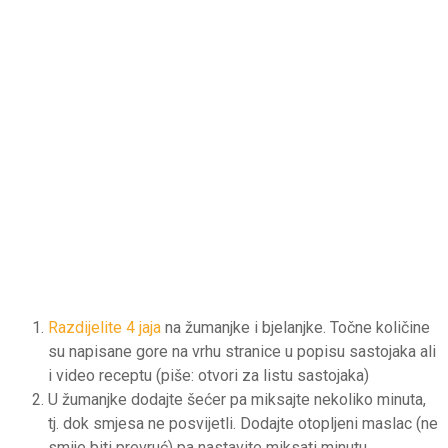
Razdijelite 4 jaja
na žumanjke i bjelanjke. Točne količine
su napisane gore na vrhu stranice u popisu sastojaka ali
i video receptu (piše: otvori za listu sastojaka)
U žumanjke dodajte šećer pa miksajte nekoliko minuta,
tj. dok smjesa ne posvijetli. Dodajte otopljeni maslac (ne
smije biti prevruć) pa nastavite miksati minutu