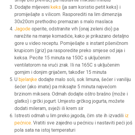
Dodajte mljeveni
keks
(ja sam koristio petit keks) i
promiješajte s vilicom. Rasporediti na lim dimenzija
30x20cm prethodno premazan s malo maslaca
Jagode
operite, odstranite vrh (onaj zeleni dio) pa
narežite na manje komadiće, kako je prikazano detaljno
gore u video receptu. Pomiješajte s instant pšeničnom
krupicom (griz) pa rasporedite preko smjese od jaja i
keksa. Pecite 15 minuta na 150C s uključenim
ventilatorom na vrući zrak. Ili na 165C s uključenim
gornjim i donjim grijačem, također 15 minuta
U
bjelanjke
dodajte malo soli, sok limuna, šećer i vaniliju
šećer (ako imate) pa miksajte 5 minuta najvećom
brzinom miksera. Odmah dodajte oštro brašno (može i
glatko) i grčki jogurt. Umjesto grčkog jogurta, možete
dodati mileram, svježi ili krem sir
Istresti odmah u lim preko jagoda, čim ste ih izvadili
iz
pećnice
. Vratiti sve zajedno u pećnicu i nastaviti peći još
pola sata na istoj temperaturi