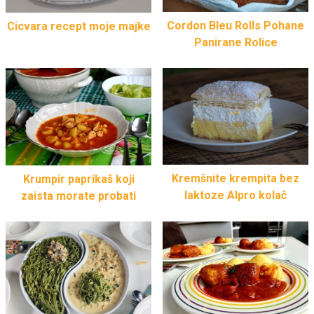
Cordon Bleu Rolls Pohane
Cicvara recept moje majke
Panirane Rolice
Kremšnite krempita bez
Krumpir paprikaš koji
laktoze Alpro kolač
zaista morate probati