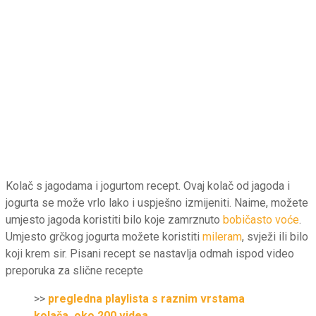
Kolač s jagodama i jogurtom recept. Ovaj kolač od jagoda i
jogurta se može vrlo lako i uspješno izmijeniti. Naime, možete
umjesto jagoda koristiti bilo koje zamrznuto
bobičasto voće
.
Umjesto grčkog jogurta možete koristiti
mileram
, svježi ili bilo
koji krem sir. Pisani recept se nastavlja odmah ispod video
preporuka za slične recepte
>>
pregledna playlista s raznim vrstama
kolača, oko 200 videa