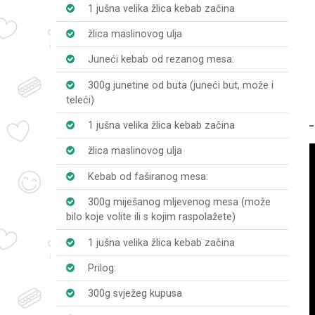
1 jušna velika žlica kebab začina
žlica maslinovog ulja
Juneći kebab od rezanog mesa:
300g junetine od buta (juneći but, može i
teleći)
1 jušna velika žlica kebab začina
žlica maslinovog ulja
Kebab od faširanog mesa:
300g miješanog mljevenog mesa (može
bilo koje volite ili s kojim raspolažete)
1 jušna velika žlica kebab začina
Prilog:
300g svježeg kupusa