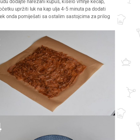
udu dodajte narezani kupus, kiselo vrhnje kečap,
etku upržiti luk na kap ulja 4-5 minuta pa dodati
a tek onda pomiješati sa ostalim sastojcima za prilog