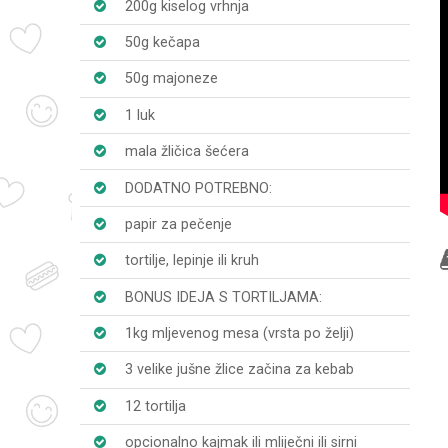
200g kiselog vrhnja
50g kečapa
50g majoneze
1 luk
mala žličica šećera
DODATNO POTREBNO:
papir za pečenje
tortilje, lepinje ili kruh
BONUS IDEJA S TORTILJAMA:
1kg mljevenog mesa (vrsta po želji)
3 velike jušne žlice začina za kebab
12 tortilja
opcionalno kajmak ili mliječni ili sirni