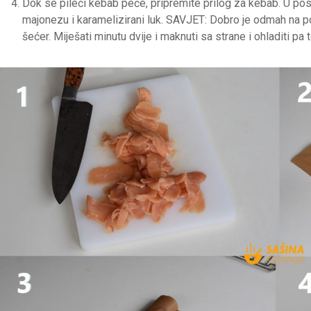
Dok se pileći kebab peče, pripremite prilog za kebab. U pos
majonezu i karamelizirani luk. SAVJET: Dobro je odmah na poč
šećer. Miješati minutu dvije i maknuti sa strane i ohladiti p