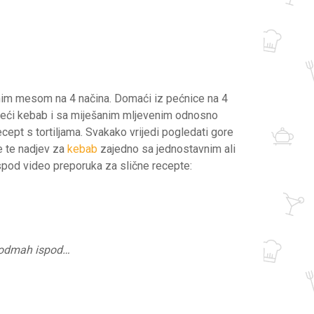
nim mesom na 4 načina. Domaći iz pećnice na 4
uneći kebab i sa miješanim mljevenim odnosno
ept s tortiljama. Svakako vrijedi pogledati gore
je te nadjev za
kebab
zajedno sa jednostavnim ali
pod video preporuka za slične recepte:
a odmah ispod…