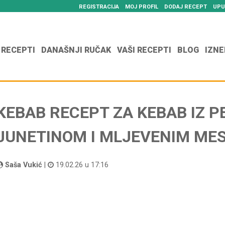
REGISTRACIJA
MOJ PROFIL
DODAJ RECEPT
UPU
 RECEPTI
DANAŠNJI RUČAK
VAŠI RECEPTI
BLOG
IZNE
KEBAB RECEPT ZA KEBAB IZ P
JUNETINOM I MLJEVENIM ME
Saša Vukić
|
19.02.26 u 17:16