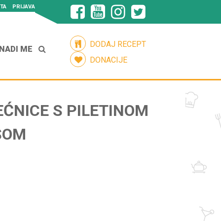
TA
PRIJAVA
DODAJ RECEPT
NADI ME
DONACIJE
EĆNICE S PILETINOM
SOM