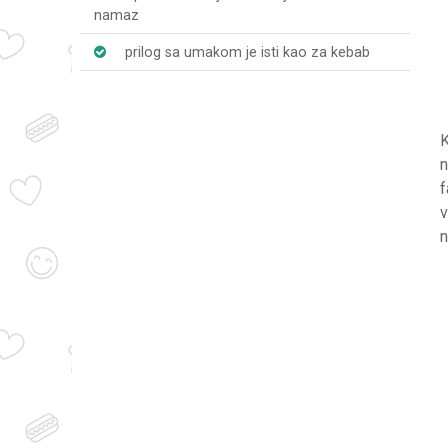
namaz
prilog sa umakom je isti kao za kebab
K
n
f
v
n