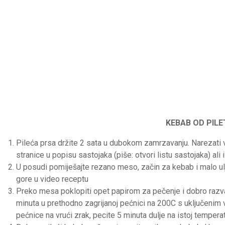
KEBAB OD PILE
Pileća prsa držite 2 sata u dubokom zamrzavanju. Narezati v
stranice u popisu sastojaka (piše: otvori listu sastojaka) ali 
U posudi pomiješajte rezano meso, začin za kebab i malo ulj
gore u video receptu
Preko mesa poklopiti opet papirom za pečenje i dobro razval
minuta u prethodno zagrijanoj pećnici na 200C s uključenim v
pećnice na vrući zrak, pecite 5 minuta dulje na istoj temperat