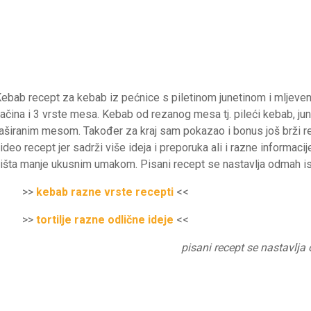
ebab recept za kebab iz pećnice s piletinom junetinom i mljeve
ačina i 3 vrste mesa. Kebab od rezanog mesa tj. pileći kebab, j
aširanim mesom. Također za kraj sam pokazao i bonus još brži rec
ideo recept jer sadrži više ideja i preporuka ali i razne informaci
išta manje ukusnim umakom. Pisani recept se nastavlja odmah is
>>
kebab razne vrste recepti
<<
>>
tortilje razne odlične ideje
<<
pisani recept se nastavlj