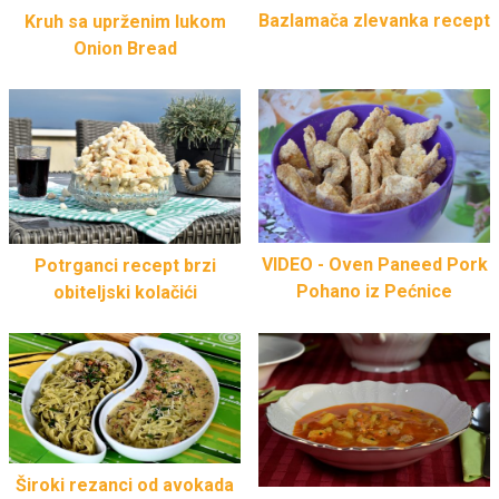
Bazlamača zlevanka recept
Kruh sa uprženim lukom
Onion Bread
VIDEO - Oven Paneed Pork
Potrganci recept brzi
Pohano iz Pećnice
obiteljski kolačići
Široki rezanci od avokada