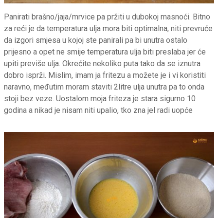
Panirati brašno/jaja/mrvice pa pržiti u dubokoj masnoći. Bitno
za reći je da temperatura ulja mora biti optimalna, niti prevruće
da izgori smjesa u kojoj ste panirali pa bi unutra ostalo
prijesno a opet ne smije temperatura ulja biti preslaba jer će
upiti previše ulja. Okrećite nekoliko puta tako da se iznutra
dobro isprži. Mislim, imam ja fritezu a možete je i vi koristiti
naravno, međutim moram staviti 2litre ulja unutra pa to onda
stoji bez veze. Uostalom moja friteza je stara sigurno 10
godina a nikad je nisam niti upalio, tko zna jel radi uopće