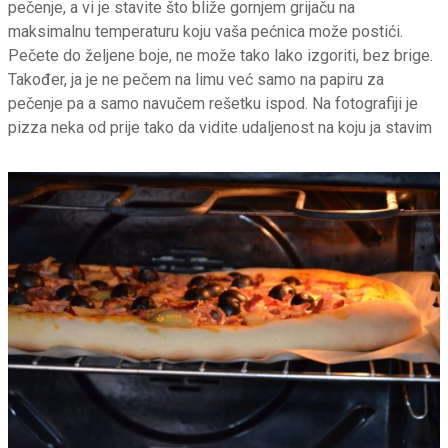
pečenje, a vi je stavite što bliže gornjem grijaču na
maksimalnu temperaturu koju vaša pećnica može postići.
Pečete do željene boje, ne može tako lako izgoriti, bez brige.
Također, ja je ne pečem na limu već samo na papiru za
pečenje pa a samo navučem rešetku ispod. Na fotografiji je
pizza neka od prije tako da vidite udaljenost na koju ja stavim