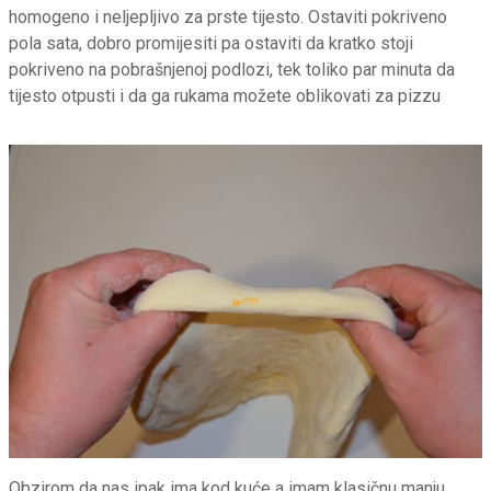
homogeno i neljepljivo za prste tijesto. Ostaviti pokriveno
pola sata, dobro promijesiti pa ostaviti da kratko stoji
pokriveno na pobrašnjenoj podlozi, tek toliko par minuta da
tijesto otpusti i da ga rukama možete oblikovati za pizzu
Obzirom da nas ipak ima kod kuće a imam klasičnu manju