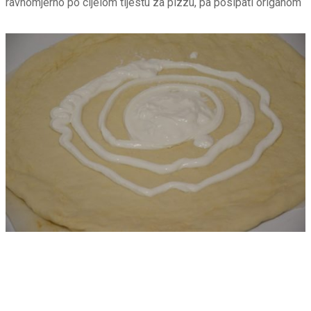
ravnomjerno po cijelom tijestu za pizzu, pa posipati origanom