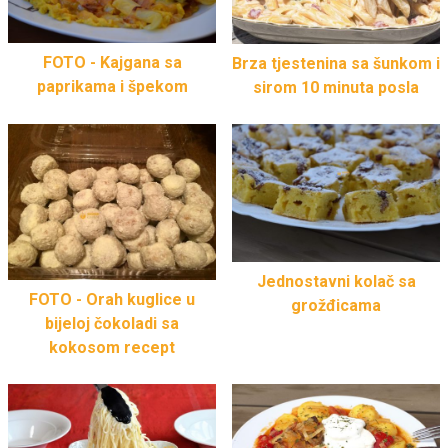
FOTO - Kajgana sa
Brza tjestenina sa šunkom i
paprikama i špekom
sirom 10 minuta posla
Jednostavni kolač sa
FOTO - Orah kuglice u
grožđicama
bijeloj čokoladi sa
kokosom recept