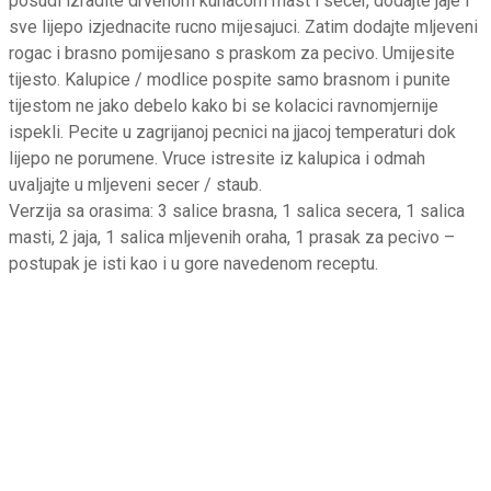
posudi izradite drvenom kuhacom mast i secer, dodajte jaje i
sve lijepo izjednacite rucno mijesajuci. Zatim dodajte mljeveni
rogac i brasno pomijesano s praskom za pecivo. Umijesite
tijesto. Kalupice / modlice pospite samo brasnom i punite
tijestom ne jako debelo kako bi se kolacici ravnomjernije
ispekli. Pecite u zagrijanoj pecnici na jjacoj temperaturi dok
lijepo ne porumene. Vruce istresite iz kalupica i odmah
uvaljajte u mljeveni secer / staub.
Verzija sa orasima: 3 salice brasna, 1 salica secera, 1 salica
masti, 2 jaja, 1 salica mljevenih oraha, 1 prasak za pecivo –
postupak je isti kao i u gore navedenom receptu.