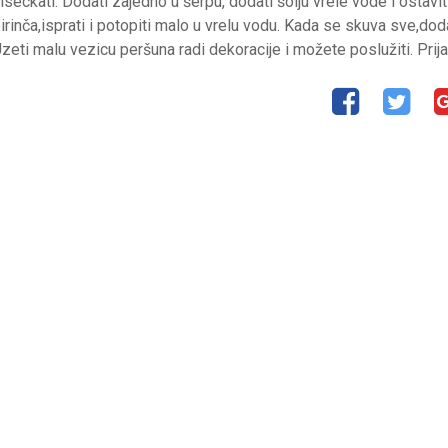
 iseckati. Dodati zajedno u šerpu, dodati šolju vrele vode i ostavit
irinča,isprati i potopiti malo u vrelu vodu. Kada se skuva sve,doda
zeti malu vezicu peršuna radi dekoracije i možete poslužiti. Prija