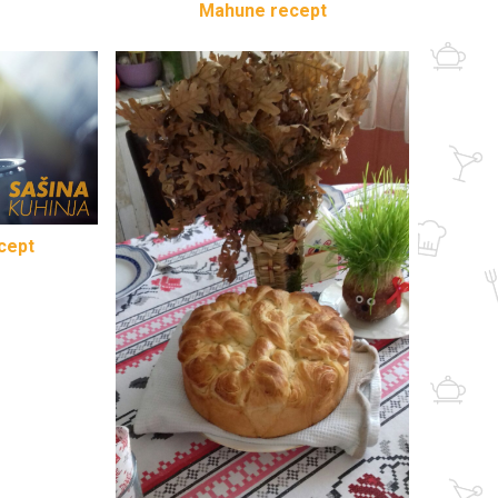
Mahune recept
cept