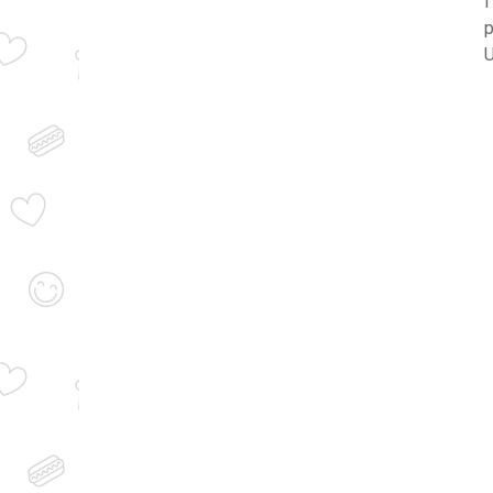
i
p
U