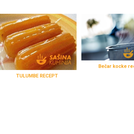
Bečar kocke re
TULUMBE RECEPT