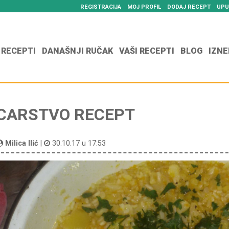
REGISTRACIJA
MOJ PROFIL
DODAJ RECEPT
UPU
 RECEPTI
DANAŠNJI RUČAK
VAŠI RECEPTI
BLOG
IZNE
CARSTVO RECEPT
Milica Ilić
|
30.10.17 u 17:53