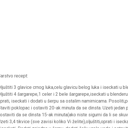
arstvo recept:
ljuštiti 3 glavice crnog luka,celu glavicu belog luka i iseckati u bl
ljuštiti 4 šargarepe,1 celer i 2 bele šargarepe,iseckati u blender
prati, iseckati i dodati u šerpu sa ostalim namirnicama. Posoliti,p
taviti poklopac i ostaviti 20-ak minuta da se dinsta. Uzeti jedan pa
 ostaviti da se dinsta 15-ak minuta(ako niste sigurni da li se sku
zeti 3,4 tikvice (sve zavisi koliko Vi želite),oljuštiti,oprati i iseck