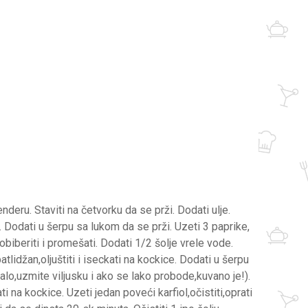
enderu. Staviti na četvorku da se prži. Dodati ulje.
u. Dodati u šerpu sa lukom da se prži. Uzeti 3 paprike,
obiberiti i promešati. Dodati 1/2 šolje vrele vode.
tlidžan,oljuštiti i iseckati na kockice. Dodati u šerpu
valo,uzmite viljusku i ako se lako probode,kuvano je!).
ati na kockice. Uzeti jedan poveći karfiol,očistiti,oprati