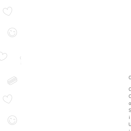
C
O
O
o
S
i
U