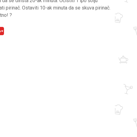
i da se dinsta 20-ak minuta. Očistiti 1 ipo šolju
ti pirinač. Ostaviti 10-ak minuta da se skuva pirinač.
tno! ?