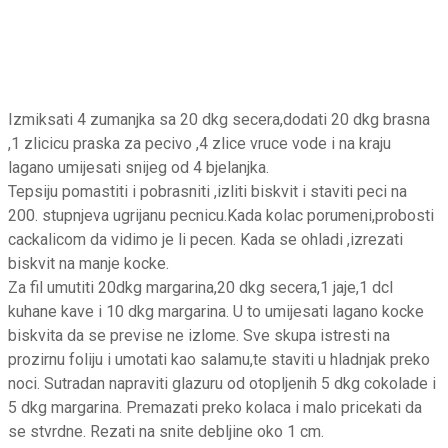
Izmiksati 4 zumanjka sa 20 dkg secera,dodati 20 dkg brasna
,1 zlicicu praska za pecivo ,4 zlice vruce vode i na kraju
lagano umijesati snijeg od 4 bjelanjka.
Tepsiju pomastiti i pobrasniti ,izliti biskvit i staviti peci na
200. stupnjeva ugrijanu pecnicu.Kada kolac porumeni,probosti
cackalicom da vidimo je li pecen. Kada se ohladi ,izrezati
biskvit na manje kocke.
Za fil umutiti 20dkg margarina,20 dkg secera,1 jaje,1 dcl
kuhane kave i 10 dkg margarina. U to umijesati lagano kocke
biskvita da se previse ne izlome. Sve skupa istresti na
prozirnu foliju i umotati kao salamu,te staviti u hladnjak preko
noci. Sutradan napraviti glazuru od otopljenih 5 dkg cokolade i
5 dkg margarina. Premazati preko kolaca i malo pricekati da
se stvrdne. Rezati na snite debljine oko 1 cm.