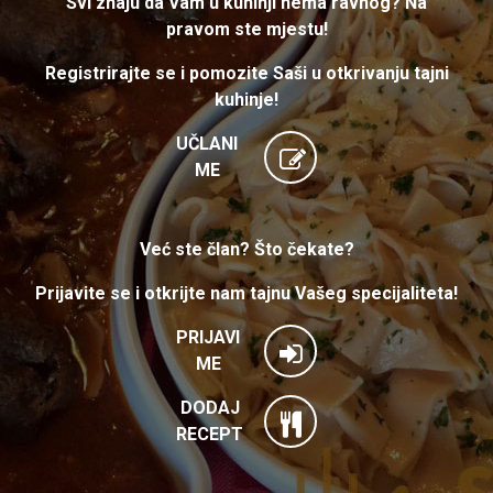
Svi znaju da Vam u kuhinji nema ravnog? Na
pravom ste mjestu!
Registrirajte se i pomozite Saši u otkrivanju tajni
kuhinje!
UČLANI
ME
Već ste član? Što čekate?
Prijavite se i otkrijte nam tajnu Vašeg specijaliteta!
PRIJAVI
ME
DODAJ
RECEPT