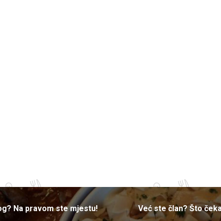
nog? Na pravom ste mjestu!
Već ste član? Što ček