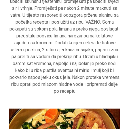
ubaciti skuhanu tjesteninu, promiješati pa ubaciti svježi
sir i vrhnje. Promiješati pa nakon 2 minute maknuti sa
vatre. U tijesto rasporediti odozgora prženu slaninu sa
početka recepta i poslužiti uz ribu. VAŽNO: Soma
pokapati sa sokom pola limuna a preko njega poslagati
preostalu poovicu limuna narezanog na kolutove
zajedno sa koricom. Dodati korijen celera te listove
celera i peršina, 2 sitno sjeckana češnjaka, papar u zrnu
pa preliti sa vodom da prekrije ribu. Držati u hladnjaku
barem sat vremena, najbolje i najidelanije preko noći
kako bi u riba pustila eventualni miris i mulj koji bi
pokvario naposljetku okus jela. Nakon proteka vremena
ribu oprati pod mlazom hladne vode i pripremati dalje
po receptu