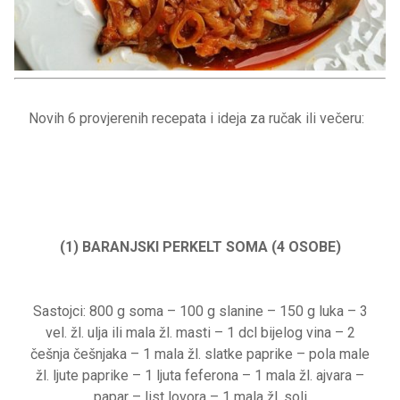
Novih 6 provjerenih recepata i ideja za ručak ili večeru:
(1) BARANJSKI PERKELT SOMA (4 OSOBE)
Sastojci: 800 g soma – 100 g slanine – 150 g luka – 3
vel. žl. ulja ili mala žl. masti – 1 dcl bijelog vina – 2
češnja češnjaka – 1 mala žl. slatke paprike – pola male
žl. ljute paprike – 1 ljuta feferona – 1 mala žl. ajvara –
papar – list lovora – 1 mala žl. soli