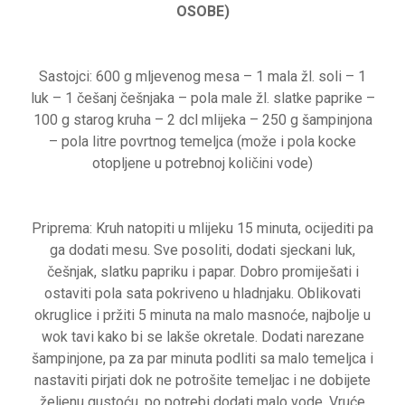
OSOBE)
Sastojci: 600 g mljevenog mesa – 1 mala žl. soli – 1
luk – 1 češanj češnjaka – pola male žl. slatke paprike –
100 g starog kruha – 2 dcl mlijeka – 250 g šampinjona
– pola litre povrtnog temeljca (može i pola kocke
otopljene u potrebnoj količini vode)
Priprema: Kruh natopiti u mlijeku 15 minuta, ocijediti pa
ga dodati mesu. Sve posoliti, dodati sjeckani luk,
češnjak, slatku papriku i papar. Dobro promiješati i
ostaviti pola sata pokriveno u hladnjaku. Oblikovati
okruglice i pržiti 5 minuta na malo masnoće, najbolje u
wok tavi kako bi se lakše okretale. Dodati narezane
šampinjone, pa za par minuta podliti sa malo temeljca i
nastaviti pirjati dok ne potrošite temeljac i ne dobijete
željenu gustoću, po potrebi dodati malo vode. Vruće