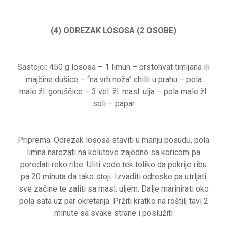
(4) ODREZAK LOSOSA (2 OSOBE)
Sastojci: 450 g lososa – 1 limun – prstohvat timijana ili
majčine dušice – “na vrh noža” chilli u prahu – pola
male žl. goruščice – 3 vel. žl. masl. ulja – pola male žl.
soli – papar
Priprema: Odrezak lososa staviti u manju posudu, pola
limna narezati na kolutove zajedno sa koricom pa
poredati reko ribe. Uliti vode tek toliko da pokrije ribu
pa 20 minuta da tako stoji. Izvaditi odreske pa utrljati
sve začine te zaliti sa masl. uljem. Dalje marinirati oko
pola sata uz par okretanja. Pržiti kratko na roštilj tavi 2
minute sa svake strane i poslužiti