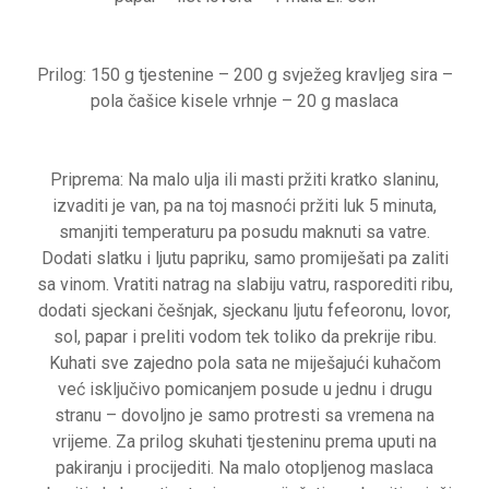
Prilog: 150 g tjestenine – 200 g svježeg kravljeg sira –
pola čašice kisele vrhnje – 20 g maslaca
Priprema: Na malo ulja ili masti pržiti kratko slaninu,
izvaditi je van, pa na toj masnoći pržiti luk 5 minuta,
smanjiti temperaturu pa posudu maknuti sa vatre.
Dodati slatku i ljutu papriku, samo promiješati pa zaliti
sa vinom. Vratiti natrag na slabiju vatru, rasporediti ribu,
dodati sjeckani češnjak, sjeckanu ljutu fefeoronu, lovor,
sol, papar i preliti vodom tek toliko da prekrije ribu.
Kuhati sve zajedno pola sata ne miješajući kuhačom
već isključivo pomicanjem posude u jednu i drugu
stranu – dovoljno je samo protresti sa vremena na
vrijeme. Za prilog skuhati tjesteninu prema uputi na
pakiranju i procijediti. Na malo otopljenog maslaca